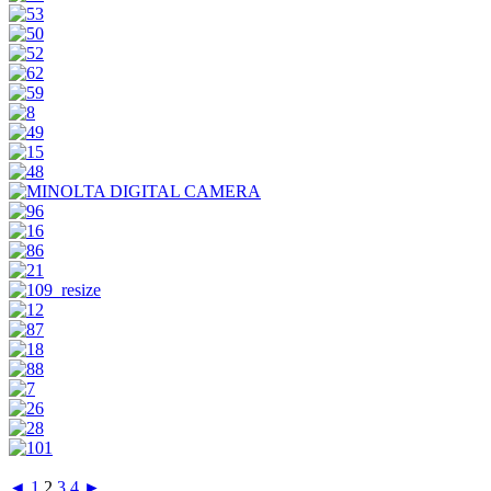
◄
1
2
3
4
►