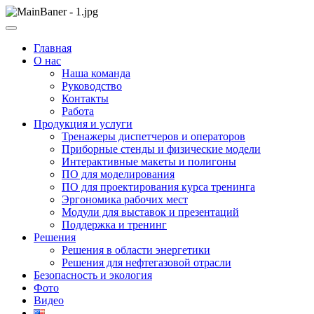
Skip
to
ООО НПП "АТП" – разработка тренажерных комплексов
content
ООО НПП "АТП"
Главная
О нас
Наша команда
Руководство
Контакты
Работа
Продукция и услуги
Тренажеры диспетчеров и операторов
Приборные стенды и физические модели
Интерактивные макеты и полигоны
ПО для моделирования
ПО для проектирования курса тренинга
Эргономика рабочих мест
Модули для выставок и презентаций
Поддержка и тренинг
Решения
Решения в области энергетики
Решения для нефтегазовой отрасли
Безопасность и экология
Фото
Видео