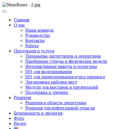
Skip
to
ООО НПП "АТП" – разработка тренажерных комплексов
content
ООО НПП "АТП"
Главная
О нас
Наша команда
Руководство
Контакты
Работа
Продукция и услуги
Тренажеры диспетчеров и операторов
Приборные стенды и физические модели
Интерактивные макеты и полигоны
ПО для моделирования
ПО для проектирования курса тренинга
Эргономика рабочих мест
Модули для выставок и презентаций
Поддержка и тренинг
Решения
Решения в области энергетики
Решения для нефтегазовой отрасли
Безопасность и экология
Фото
Видео