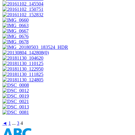
◄
1
...
3
4