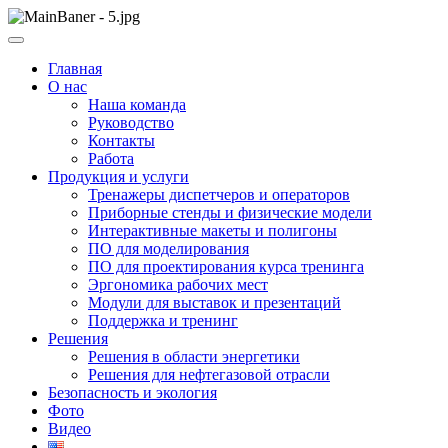
Skip
to
ООО НПП "АТП" – разработка тренажерных комплексов
content
ООО НПП "АТП"
Главная
О нас
Наша команда
Руководство
Контакты
Работа
Продукция и услуги
Тренажеры диспетчеров и операторов
Приборные стенды и физические модели
Интерактивные макеты и полигоны
ПО для моделирования
ПО для проектирования курса тренинга
Эргономика рабочих мест
Модули для выставок и презентаций
Поддержка и тренинг
Решения
Решения в области энергетики
Решения для нефтегазовой отрасли
Безопасность и экология
Фото
Видео