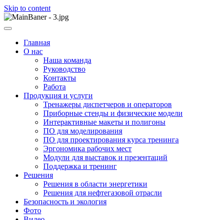
Skip to content
ООО НПП "АТП" – разработка тренажерных комплексов
ООО НПП "АТП"
Главная
О нас
Наша команда
Руководство
Контакты
Работа
Продукция и услуги
Тренажеры диспетчеров и операторов
Приборные стенды и физические модели
Интерактивные макеты и полигоны
ПО для моделирования
ПО для проектирования курса тренинга
Эргономика рабочих мест
Модули для выставок и презентаций
Поддержка и тренинг
Решения
Решения в области энергетики
Решения для нефтегазовой отрасли
Безопасность и экология
Фото
Видео