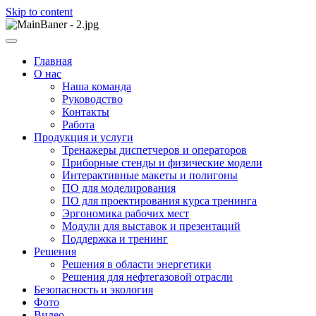
Skip to content
ООО НПП "АТП" – разработка тренажерных комплексов
ООО НПП "АТП"
Главная
О нас
Наша команда
Руководство
Контакты
Работа
Продукция и услуги
Тренажеры диспетчеров и операторов
Приборные стенды и физические модели
Интерактивные макеты и полигоны
ПО для моделирования
ПО для проектирования курса тренинга
Эргономика рабочих мест
Модули для выставок и презентаций
Поддержка и тренинг
Решения
Решения в области энергетики
Решения для нефтегазовой отрасли
Безопасность и экология
Фото
Видео