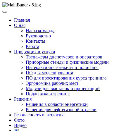
Skip
to
ООО НПП "АТП" – разработка тренажерных комплексов
content
ООО НПП "АТП"
Главная
О нас
Наша команда
Руководство
Контакты
Работа
Продукция и услуги
Тренажеры диспетчеров и операторов
Приборные стенды и физические модели
Интерактивные макеты и полигоны
ПО для моделирования
ПО для проектирования курса тренинга
Эргономика рабочих мест
Модули для выставок и презентаций
Поддержка и тренинг
Решения
Решения в области энергетики
Решения для нефтегазовой отрасли
Безопасность и экология
Фото
Видео