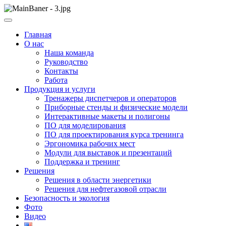
Skip
to
ООО НПП "АТП" – разработка тренажерных комплексов
content
ООО НПП "АТП"
Главная
О нас
Наша команда
Руководство
Контакты
Работа
Продукция и услуги
Тренажеры диспетчеров и операторов
Приборные стенды и физические модели
Интерактивные макеты и полигоны
ПО для моделирования
ПО для проектирования курса тренинга
Эргономика рабочих мест
Модули для выставок и презентаций
Поддержка и тренинг
Решения
Решения в области энергетики
Решения для нефтегазовой отрасли
Безопасность и экология
Фото
Видео