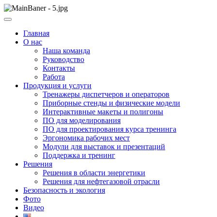
Skip
to
ООО НПП "АТП" – разработка тренажерных комплексов
content
ООО НПП "АТП"
Главная
О нас
Наша команда
Руководство
Контакты
Работа
Продукция и услуги
Тренажеры диспетчеров и операторов
Приборные стенды и физические модели
Интерактивные макеты и полигоны
ПО для моделирования
ПО для проектирования курса тренинга
Эргономика рабочих мест
Модули для выставок и презентаций
Поддержка и тренинг
Решения
Решения в области энергетики
Решения для нефтегазовой отрасли
Безопасность и экология
Фото
Видео