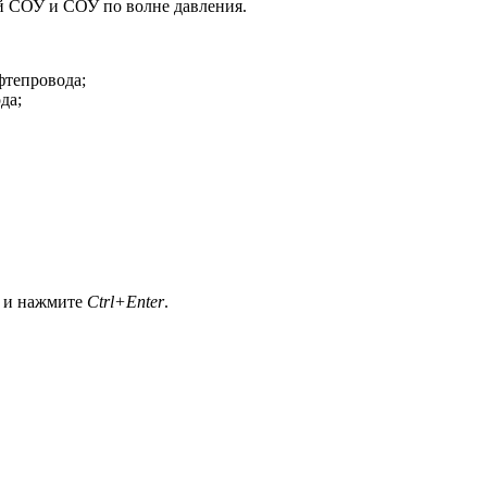
й СОУ и СОУ по волне давления.
фтепровода;
да;
а и нажмите
Ctrl+Enter
.