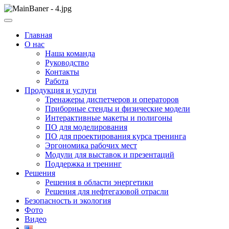
Skip
to
ООО НПП "АТП" – разработка тренажерных комплексов
content
ООО НПП "АТП"
Главная
О нас
Наша команда
Руководство
Контакты
Работа
Продукция и услуги
Тренажеры диспетчеров и операторов
Приборные стенды и физические модели
Интерактивные макеты и полигоны
ПО для моделирования
ПО для проектирования курса тренинга
Эргономика рабочих мест
Модули для выставок и презентаций
Поддержка и тренинг
Решения
Решения в области энергетики
Решения для нефтегазовой отрасли
Безопасность и экология
Фото
Видео