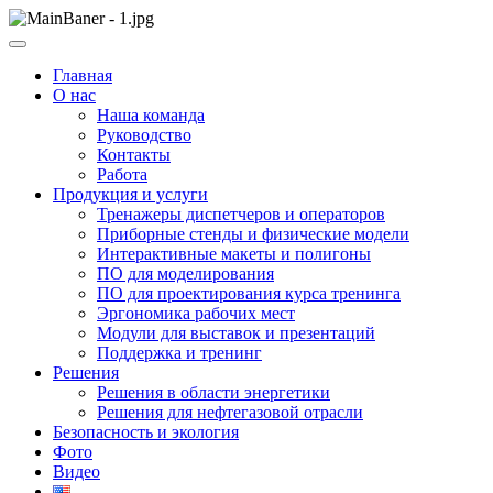
Skip
to
ООО НПП "АТП" – разработка тренажерных комплексов
content
ООО НПП "АТП"
Главная
О нас
Наша команда
Руководство
Контакты
Работа
Продукция и услуги
Тренажеры диспетчеров и операторов
Приборные стенды и физические модели
Интерактивные макеты и полигоны
ПО для моделирования
ПО для проектирования курса тренинга
Эргономика рабочих мест
Модули для выставок и презентаций
Поддержка и тренинг
Решения
Решения в области энергетики
Решения для нефтегазовой отрасли
Безопасность и экология
Фото
Видео