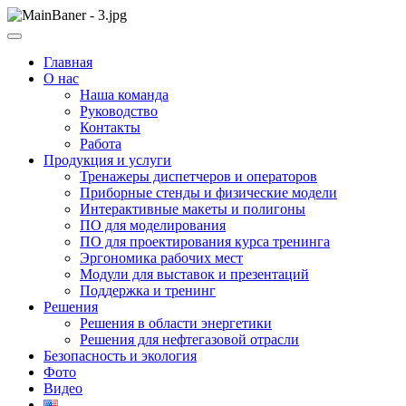
Skip
to
ООО НПП "АТП" – разработка тренажерных комплексов
content
ООО НПП "АТП"
Главная
О нас
Наша команда
Руководство
Контакты
Работа
Продукция и услуги
Тренажеры диспетчеров и операторов
Приборные стенды и физические модели
Интерактивные макеты и полигоны
ПО для моделирования
ПО для проектирования курса тренинга
Эргономика рабочих мест
Модули для выставок и презентаций
Поддержка и тренинг
Решения
Решения в области энергетики
Решения для нефтегазовой отрасли
Безопасность и экология
Фото
Видео