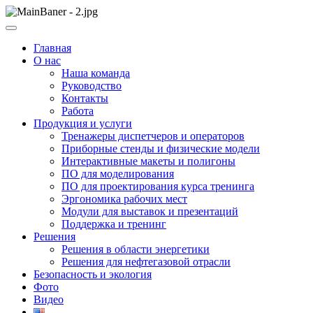
Skip
to
ООО НПП "АТП" – разработка тренажерных комплексов
content
ООО НПП "АТП"
Главная
О нас
Наша команда
Руководство
Контакты
Работа
Продукция и услуги
Тренажеры диспетчеров и операторов
Приборные стенды и физические модели
Интерактивные макеты и полигоны
ПО для моделирования
ПО для проектирования курса тренинга
Эргономика рабочих мест
Модули для выставок и презентаций
Поддержка и тренинг
Решения
Решения в области энергетики
Решения для нефтегазовой отрасли
Безопасность и экология
Фото
Видео