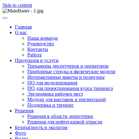
Skip to content
ООО НПП "АТП" – разработка тренажерных комплексов
ООО НПП "АТП"
Главная
О нас
Наша команда
Руководство
Контакты
Работа
Продукция и услуги
Тренажеры диспетчеров и операторов
Приборные стенды и физические модели
Интерактивные макеты и полигоны
ПО для моделирования
ПО для проектирования курса тренинга
Эргономика рабочих мест
Модули для выставок и презентаций
Поддержка и тренинг
Решения
Решения в области энергетики
Решения для нефтегазовой отрасли
Безопасность и экология
Фото
Видео