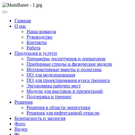
Skip
to
ООО НПП "АТП" – разработка тренажерных комплексов
content
ООО НПП "АТП"
Главная
О нас
Наша команда
Руководство
Контакты
Работа
Продукция и услуги
Тренажеры диспетчеров и операторов
Приборные стенды и физические модели
Интерактивные макеты и полигоны
ПО для моделирования
ПО для проектирования курса тренинга
Эргономика рабочих мест
Модули для выставок и презентаций
Поддержка и тренинг
Решения
Решения в области энергетики
Решения для нефтегазовой отрасли
Безопасность и экология
Фото
Видео