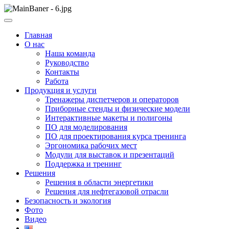
Skip
to
ООО НПП "АТП" – разработка тренажерных комплексов
content
ООО НПП "АТП"
Главная
О нас
Наша команда
Руководство
Контакты
Работа
Продукция и услуги
Тренажеры диспетчеров и операторов
Приборные стенды и физические модели
Интерактивные макеты и полигоны
ПО для моделирования
ПО для проектирования курса тренинга
Эргономика рабочих мест
Модули для выставок и презентаций
Поддержка и тренинг
Решения
Решения в области энергетики
Решения для нефтегазовой отрасли
Безопасность и экология
Фото
Видео