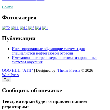
по
Войти
записям
Фотогалерея
Публикации
Интегрированные обучающие системы для
специалистов нефтегазовой отрасли
Имитационные тренажеры и автоматизированные
системы обучения
ООО НПП "АТП"
| Designed by:
Theme Freesia
© 2026
WordPress
Top
Сообщить об опечатке
Текст, который будет отправлен нашим
редакторам: