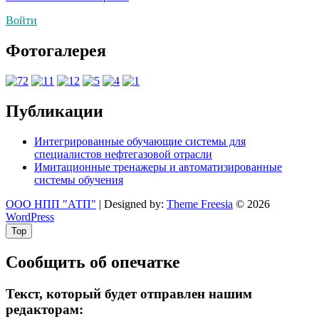
по
Войти
записям
Фотогалерея
Публикации
Интегрированные обучающие системы для
специалистов нефтегазовой отрасли
Имитационные тренажеры и автоматизированные
системы обучения
ООО НПП "АТП"
| Designed by:
Theme Freesia
© 2026
WordPress
Top
Сообщить об опечатке
Текст, который будет отправлен нашим
редакторам: