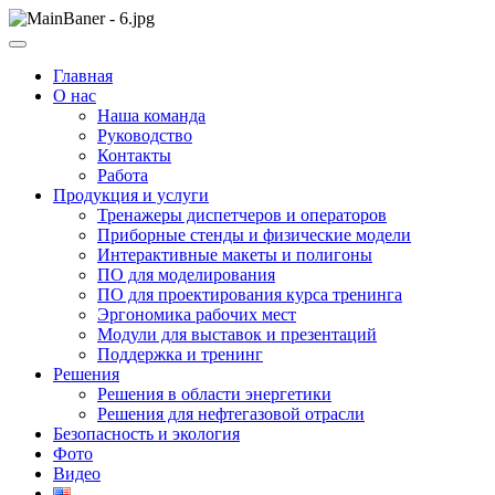
Skip
to
ООО НПП "АТП" – разработка тренажерных комплексов
content
ООО НПП "АТП"
Главная
О нас
Наша команда
Руководство
Контакты
Работа
Продукция и услуги
Тренажеры диспетчеров и операторов
Приборные стенды и физические модели
Интерактивные макеты и полигоны
ПО для моделирования
ПО для проектирования курса тренинга
Эргономика рабочих мест
Модули для выставок и презентаций
Поддержка и тренинг
Решения
Решения в области энергетики
Решения для нефтегазовой отрасли
Безопасность и экология
Фото
Видео