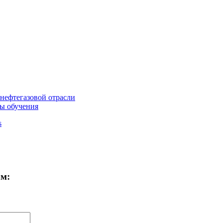
нефтегазовой отрасли
ы обучения
s
ам: