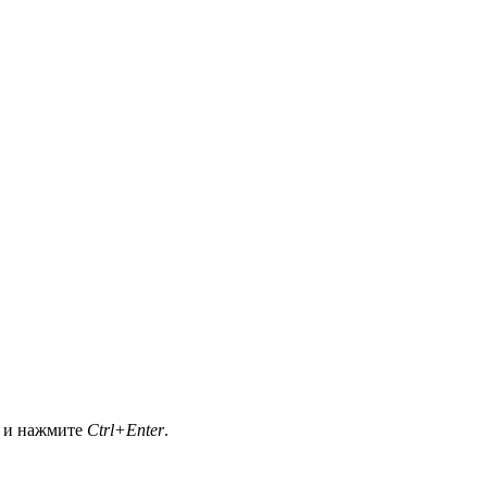
а и нажмите
Ctrl+Enter
.