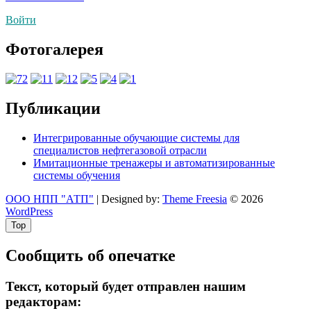
по
Войти
записям
Фотогалерея
Публикации
Интегрированные обучающие системы для
специалистов нефтегазовой отрасли
Имитационные тренажеры и автоматизированные
системы обучения
ООО НПП "АТП"
| Designed by:
Theme Freesia
© 2026
WordPress
Top
Сообщить об опечатке
Текст, который будет отправлен нашим
редакторам: