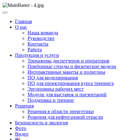
Skip
to
ООО НПП "АТП" – разработка тренажерных комплексов
content
ООО НПП "АТП"
Главная
О нас
Наша команда
Руководство
Контакты
Работа
Продукция и услуги
Тренажеры диспетчеров и операторов
Приборные стенды и физические модели
Интерактивные макеты и полигоны
ПО для моделирования
ПО для проектирования курса тренинга
Эргономика рабочих мест
Модули для выставок и презентаций
Поддержка и тренинг
Решения
Решения в области энергетики
Решения для нефтегазовой отрасли
Безопасность и экология
Фото
Видео