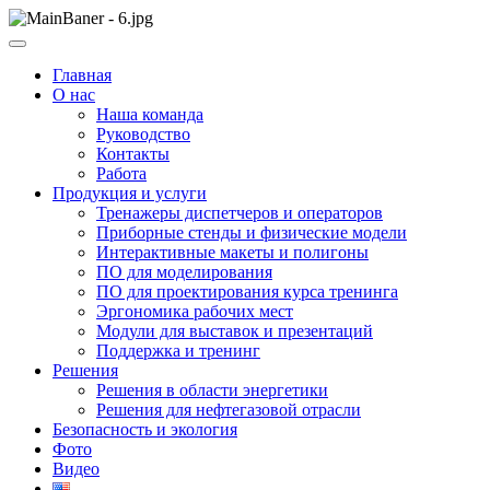
Skip
to
ООО НПП "АТП" – разработка тренажерных комплексов
content
ООО НПП "АТП"
Главная
О нас
Наша команда
Руководство
Контакты
Работа
Продукция и услуги
Тренажеры диспетчеров и операторов
Приборные стенды и физические модели
Интерактивные макеты и полигоны
ПО для моделирования
ПО для проектирования курса тренинга
Эргономика рабочих мест
Модули для выставок и презентаций
Поддержка и тренинг
Решения
Решения в области энергетики
Решения для нефтегазовой отрасли
Безопасность и экология
Фото
Видео