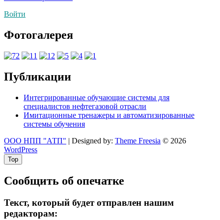
по
Войти
записям
Фотогалерея
Публикации
Интегрированные обучающие системы для
специалистов нефтегазовой отрасли
Имитационные тренажеры и автоматизированные
системы обучения
ООО НПП "АТП"
| Designed by:
Theme Freesia
© 2026
WordPress
Top
Сообщить об опечатке
Текст, который будет отправлен нашим
редакторам: