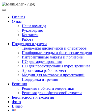
Skip
to
ООО НПП "АТП" – разработка тренажерных комплексов
content
ООО НПП "АТП"
Главная
О нас
Наша команда
Руководство
Контакты
Работа
Продукция и услуги
Тренажеры диспетчеров и операторов
Приборные стенды и физические модели
Интерактивные макеты и полигоны
ПО для моделирования
ПО для проектирования курса тренинга
Эргономика рабочих мест
Модули для выставок и презентаций
Поддержка и тренинг
Решения
Решения в области энергетики
Решения для нефтегазовой отрасли
Безопасность и экология
Фото
Видео