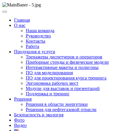
Skip
to
ООО НПП "АТП" – разработка тренажерных комплексов
content
ООО НПП "АТП"
Главная
О нас
Наша команда
Руководство
Контакты
Работа
Продукция и услуги
Тренажеры диспетчеров и операторов
Приборные стенды и физические модели
Интерактивные макеты и полигоны
ПО для моделирования
ПО для проектирования курса тренинга
Эргономика рабочих мест
Модули для выставок и презентаций
Поддержка и тренинг
Решения
Решения в области энергетики
Решения для нефтегазовой отрасли
Безопасность и экология
Фото
Видео