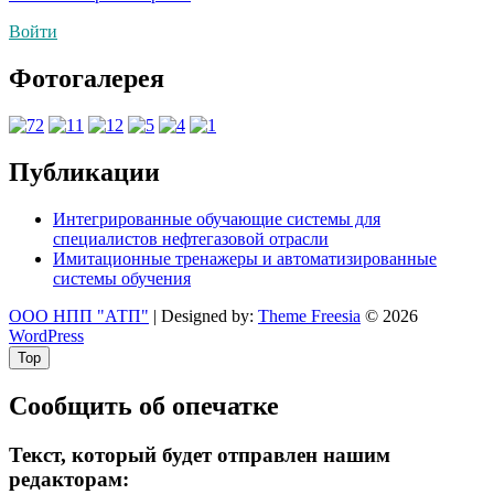
по
Войти
записям
Фотогалерея
Публикации
Интегрированные обучающие системы для
специалистов нефтегазовой отрасли
Имитационные тренажеры и автоматизированные
системы обучения
ООО НПП "АТП"
| Designed by:
Theme Freesia
© 2026
WordPress
Top
Сообщить об опечатке
Текст, который будет отправлен нашим
редакторам: