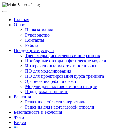
Skip
to
ООО НПП "АТП" – разработка тренажерных комплексов
content
ООО НПП "АТП"
Главная
О нас
Наша команда
Руководство
Контакты
Работа
Продукция и услуги
Тренажеры диспетчеров и операторов
Приборные стенды и физические модели
Интерактивные макеты и полигоны
ПО для моделирования
ПО для проектирования курса тренинга
Эргономика рабочих мест
Модули для выставок и презентаций
Поддержка и тренинг
Решения
Решения в области энергетики
Решения для нефтегазовой отрасли
Безопасность и экология
Фото
Видео