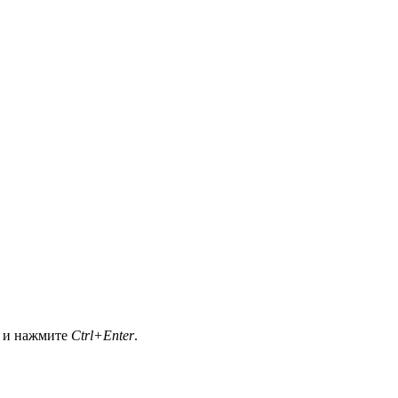
а и нажмите
Ctrl+Enter
.