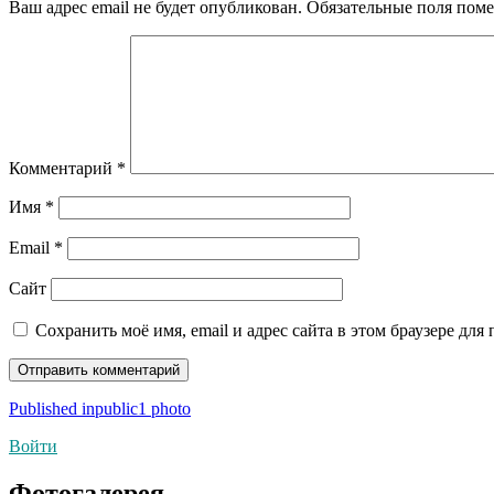
Ваш адрес email не будет опубликован.
Обязательные поля пом
Комментарий
*
Имя
*
Email
*
Сайт
Сохранить моё имя, email и адрес сайта в этом браузере д
Навигация
Published in
public1 photo
по
Войти
записям
Фотогалерея