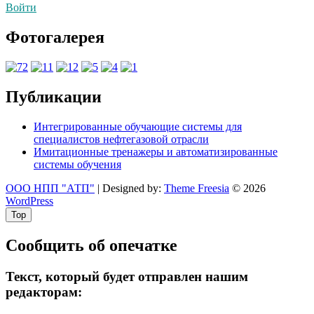
по
Войти
записям
Фотогалерея
Публикации
Интегрированные обучающие системы для
специалистов нефтегазовой отрасли
Имитационные тренажеры и автоматизированные
системы обучения
ООО НПП "АТП"
| Designed by:
Theme Freesia
© 2026
WordPress
Top
Сообщить об опечатке
Текст, который будет отправлен нашим
редакторам: