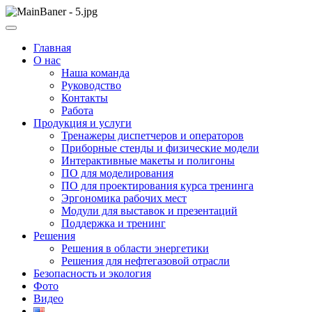
Skip
to
ООО НПП "АТП" – разработка тренажерных комплексов
content
ООО НПП "АТП"
Главная
О нас
Наша команда
Руководство
Контакты
Работа
Продукция и услуги
Тренажеры диспетчеров и операторов
Приборные стенды и физические модели
Интерактивные макеты и полигоны
ПО для моделирования
ПО для проектирования курса тренинга
Эргономика рабочих мест
Модули для выставок и презентаций
Поддержка и тренинг
Решения
Решения в области энергетики
Решения для нефтегазовой отрасли
Безопасность и экология
Фото
Видео