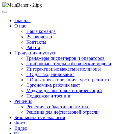
Skip
to
ООО НПП "АТП" – разработка тренажерных комплексов
content
ООО НПП "АТП"
Главная
О нас
Наша команда
Руководство
Контакты
Работа
Продукция и услуги
Тренажеры диспетчеров и операторов
Приборные стенды и физические модели
Интерактивные макеты и полигоны
ПО для моделирования
ПО для проектирования курса тренинга
Эргономика рабочих мест
Модули для выставок и презентаций
Поддержка и тренинг
Решения
Решения в области энергетики
Решения для нефтегазовой отрасли
Безопасность и экология
Фото
Видео