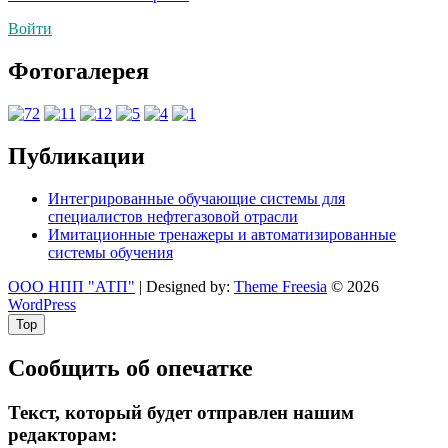
по
Войти
записям
Фотогалерея
Публикации
Интегрированные обучающие системы для
специалистов нефтегазовой отрасли
Имитационные тренажеры и автоматизированные
системы обучения
ООО НПП "АТП"
| Designed by:
Theme Freesia
© 2026
WordPress
Top
Сообщить об опечатке
Текст, который будет отправлен нашим
редакторам: