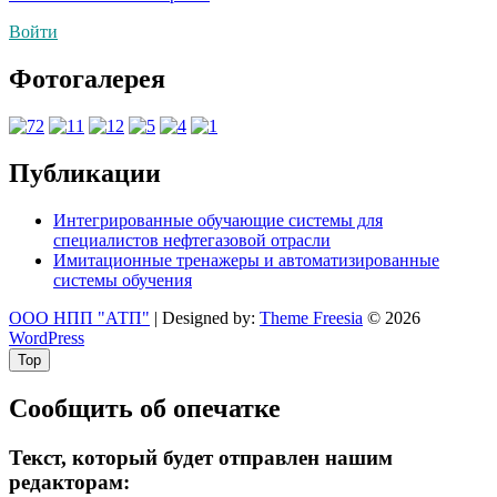
по
Войти
записям
Фотогалерея
Публикации
Интегрированные обучающие системы для
специалистов нефтегазовой отрасли
Имитационные тренажеры и автоматизированные
системы обучения
ООО НПП "АТП"
| Designed by:
Theme Freesia
© 2026
WordPress
Top
Сообщить об опечатке
Текст, который будет отправлен нашим
редакторам: