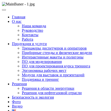
Skip
to
ООО НПП "АТП" – разработка тренажерных комплексов
content
ООО НПП "АТП"
Главная
О нас
Наша команда
Руководство
Контакты
Работа
Продукция и услуги
Тренажеры диспетчеров и операторов
Приборные стенды и физические модели
Интерактивные макеты и полигоны
ПО для моделирования
ПО для проектирования курса тренинга
Эргономика рабочих мест
Модули для выставок и презентаций
Поддержка и тренинг
Решения
Решения в области энергетики
Решения для нефтегазовой отрасли
Безопасность и экология
Фото
Видео