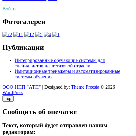
по
Войти
записям
Фотогалерея
Публикации
Интегрированные обучающие системы для
специалистов нефтегазовой отрасли
Имитационные тренажеры и автоматизированные
системы обучения
ООО НПП "АТП"
| Designed by:
Theme Freesia
© 2026
WordPress
Top
Сообщить об опечатке
Текст, который будет отправлен нашим
редакторам: