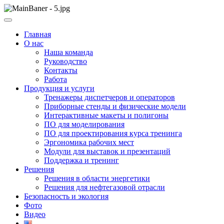
Skip
to
ООО НПП "АТП" – разработка тренажерных комплексов
content
ООО НПП "АТП"
Главная
О нас
Наша команда
Руководство
Контакты
Работа
Продукция и услуги
Тренажеры диспетчеров и операторов
Приборные стенды и физические модели
Интерактивные макеты и полигоны
ПО для моделирования
ПО для проектирования курса тренинга
Эргономика рабочих мест
Модули для выставок и презентаций
Поддержка и тренинг
Решения
Решения в области энергетики
Решения для нефтегазовой отрасли
Безопасность и экология
Фото
Видео