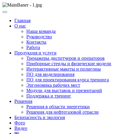
Skip
to
ООО НПП "АТП" – разработка тренажерных комплексов
content
ООО НПП "АТП"
Главная
О нас
Наша команда
Руководство
Контакты
Работа
Продукция и услуги
Тренажеры диспетчеров и операторов
Приборные стенды и физические модели
Интерактивные макеты и полигоны
ПО для моделирования
ПО для проектирования курса тренинга
Эргономика рабочих мест
Модули для выставок и презентаций
Поддержка и тренинг
Решения
Решения в области энергетики
Решения для нефтегазовой отрасли
Безопасность и экология
Фото
Видео