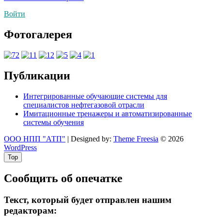
по
Войти
записям
Фотогалерея
Публикации
Интегрированные обучающие системы для
специалистов нефтегазовой отрасли
Имитационные тренажеры и автоматизированные
системы обучения
ООО НПП "АТП"
| Designed by:
Theme Freesia
© 2026
WordPress
Top
Сообщить об опечатке
Текст, который будет отправлен нашим
редакторам: