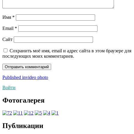
Имя
*
Email
*
Сайт
Сохранить моё имя, email и адрес сайта в этом браузере для
последующих моих комментариев.
Навигация
Published in
video photo
по
Войти
записям
Фотогалерея
Публикации