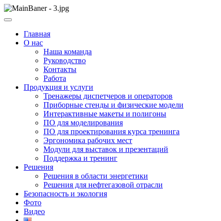
Skip
to
ООО НПП "АТП" – разработка тренажерных комплексов
content
ООО НПП "АТП"
Главная
О нас
Наша команда
Руководство
Контакты
Работа
Продукция и услуги
Тренажеры диспетчеров и операторов
Приборные стенды и физические модели
Интерактивные макеты и полигоны
ПО для моделирования
ПО для проектирования курса тренинга
Эргономика рабочих мест
Модули для выставок и презентаций
Поддержка и тренинг
Решения
Решения в области энергетики
Решения для нефтегазовой отрасли
Безопасность и экология
Фото
Видео