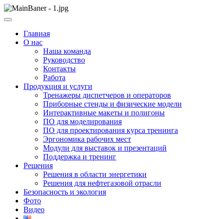
Skip
to
ООО НПП "АТП" – разработка тренажерных комплексов
content
ООО НПП "АТП"
Главная
О нас
Наша команда
Руководство
Контакты
Работа
Продукция и услуги
Тренажеры диспетчеров и операторов
Приборные стенды и физические модели
Интерактивные макеты и полигоны
ПО для моделирования
ПО для проектирования курса тренинга
Эргономика рабочих мест
Модули для выставок и презентаций
Поддержка и тренинг
Решения
Решения в области энергетики
Решения для нефтегазовой отрасли
Безопасность и экология
Фото
Видео