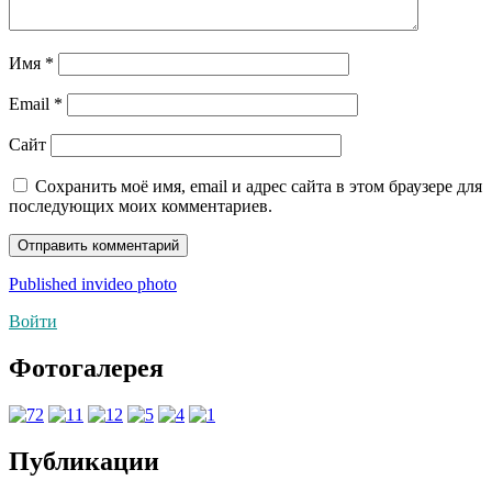
Имя
*
Email
*
Сайт
Сохранить моё имя, email и адрес сайта в этом браузере для
последующих моих комментариев.
Навигация
Published in
video photo
по
Войти
записям
Фотогалерея
Публикации