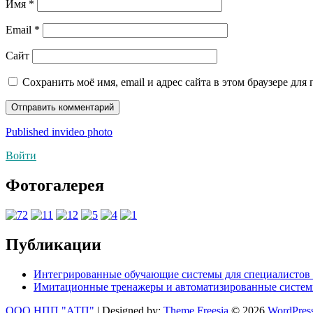
Имя
*
Email
*
Сайт
Сохранить моё имя, email и адрес сайта в этом браузере д
Навигация
Published in
video photo
по
Войти
записям
Фотогалерея
Публикации
Интегрированные обучающие системы для специалистов 
Имитационные тренажеры и автоматизированные систем
ООО НПП "АТП"
| Designed by:
Theme Freesia
© 2026
WordPres