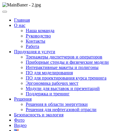
Skip
to
ООО НПП "АТП" – разработка тренажерных комплексов
content
ООО НПП "АТП"
Главная
О нас
Наша команда
Руководство
Контакты
Работа
Продукция и услуги
Тренажеры диспетчеров и операторов
Приборные стенды и физические модели
Интерактивные макеты и полигоны
ПО для моделирования
ПО для проектирования курса тренинга
Эргономика рабочих мест
Модули для выставок и презентаций
Поддержка и тренинг
Решения
Решения в области энергетики
Решения для нефтегазовой отрасли
Безопасность и экология
Фото
Видео