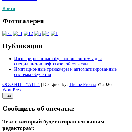
по
Войти
записям
Фотогалерея
Публикации
Интегрированные обучающие системы для
специалистов нефтегазовой отрасли
Имитационные тренажеры и автоматизированные
системы обучения
ООО НПП "АТП"
| Designed by:
Theme Freesia
© 2026
WordPress
Top
Сообщить об опечатке
Текст, который будет отправлен нашим
редакторам: