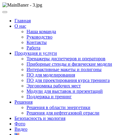
Skip
to
ООО НПП "АТП" – разработка тренажерных комплексов
content
ООО НПП "АТП"
Главная
О нас
Наша команда
Руководство
Контакты
Работа
Продукция и услуги
Тренажеры диспетчеров и операторов
Приборные стенды и физические модели
Интерактивные макеты и полигоны
ПО для моделирования
ПО для проектирования курса тренинга
Эргономика рабочих мест
Модули для выставок и презентаций
Поддержка и тренинг
Решения
Решения в области энергетики
Решения для нефтегазовой отрасли
Безопасность и экология
Фото
Видео