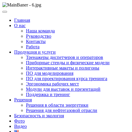
Skip
to
ООО НПП "АТП" – разработка тренажерных комплексов
content
ООО НПП "АТП"
Главная
О нас
Наша команда
Руководство
Контакты
Работа
Продукция и услуги
Тренажеры диспетчеров и операторов
Приборные стенды и физические модели
Интерактивные макеты и полигоны
ПО для моделирования
ПО для проектирования курса тренинга
Эргономика рабочих мест
Модули для выставок и презентаций
Поддержка и тренинг
Решения
Решения в области энергетики
Решения для нефтегазовой отрасли
Безопасность и экология
Фото
Видео