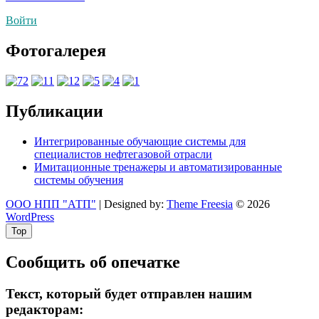
по
Войти
записям
Фотогалерея
Публикации
Интегрированные обучающие системы для
специалистов нефтегазовой отрасли
Имитационные тренажеры и автоматизированные
системы обучения
ООО НПП "АТП"
| Designed by:
Theme Freesia
© 2026
WordPress
Top
Сообщить об опечатке
Текст, который будет отправлен нашим
редакторам: